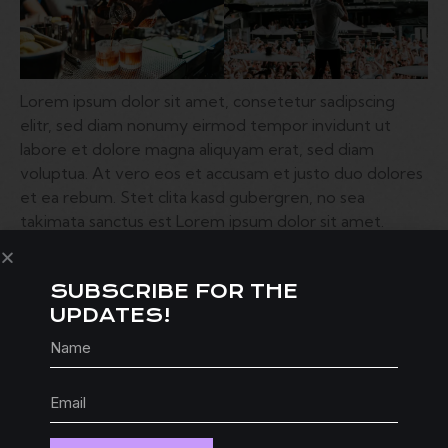
Lorem ipsum dolor sit amet, consetetur sadipscing
elitr, sed diam nonumy eirmod tempor invidunt ut
labore et dolore magna aliquyam erat, sed diam
voluptua. At vero eos et accusam et justo duo dolores
et ea rebum. Stet clita kasd gubergren, no sea
takimata sanctus est Lorem ipsum dolor sit amet.
ALIQUAM QUIS LOBORTIS QUAM
SUBSCRIBE FOR THE
Curabitur pellentesque odio magna, id malesuada arcu
UPDATES!
sodales ut. Sed sed quam ut ex bibendum commodo
id id magna. Aliquam sed ligula sed ante blandit
volutpat. Ut bibendum, nisi et mattis vulputate, odio
arcu aliquet metus, nec dapibus risus risus quis lectus.
Lorem ipsum dolor sit amet, consetetur sadipscing