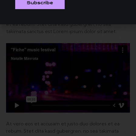
elitr, sed diam nonumy eirmod tempor invidunt ut
Subscribe
labore et dolore magna aliquyam erat, sed diam
voluptua. At vero eos et accusam et justo duo dolores
et ea rebum. Stet clita kasd gubergren, no sea
takimata sanctus est Lorem ipsum dolor sit amet.
At vero eos et accusam et justo duo dolores et ea
rebum. Stet clita kasd gubergren, no sea takimata