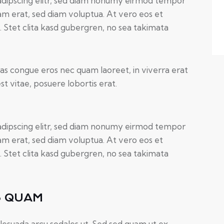
adipscing elitr, sed diam nonumy eirmod tempor
am erat, sed diam voluptua. At vero eos et
 Stet clita kasd gubergren, no sea takimata
as congue eros nec quam laoreet, in viverra erat
t vitae, posuere lobortis erat.
adipscing elitr, sed diam nonumy eirmod tempor
am erat, sed diam voluptua. At vero eos et
 Stet clita kasd gubergren, no sea takimata
S QUAM
lesuada arcu sodales ut. Sed sed quam ut ex